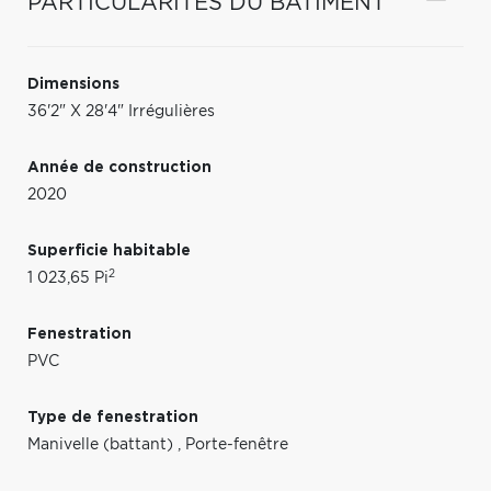
PARTICULARITÉS DU BÂTIMENT
Dimensions
36'2" X 28'4" Irrégulières
Année de construction
2020
Superficie habitable
2
1 023,65 Pi
Fenestration
PVC
Type de fenestration
Manivelle (battant)
,
Porte-fenêtre