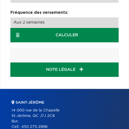
Fréquence des versements:
CALCULER
NOTE LÉGALE
SAINT-JÉRÔME
14 000 rue de la Chapelle
St-Jérôme, QC J7J 2C8
Bur.:
Cell.:
450 275-2896