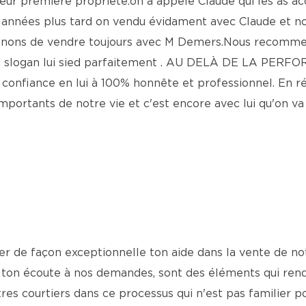
r leur première propriété.on a appelè Claude qui les as
es années plus tard on vendu évidament avec Claude et 
venons de vendre toujours avec M Demers.Nous recommend
on slogan lui sied parfaitement . AU DELÀ DE LA PERF
 confiance en lui à 100% honnête et professionnel. En
importants de notre vie et c'est encore avec lui qu'on va
er de façon exceptionnelle ton aide dans la vente de not
ut ton écoute à nos demandes, sont des éléments qui ren
es courtiers dans ce processus qui n'est pas familier p