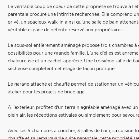
Le véritable coup de coeur de cette propriété se trouve à l'
parentale procure une intimité recherchée. Elle comprend u
privé, un spacieux walk-in ainsi qu'une salle de bain attenan
véritable espace de détente réservé aux propriétaires.
Le sous-sol entièrement aménagé propose trois chambres à 
possibilités pour une grande famille. L'une d'elles est agrém
chaleureuse et un cachet apprécié. Une troisième salle de bai
sécheuse complètent cet étage de façon pratique.
Le garage attaché et chauffé permet de stationner un véhic
atelier pour les projets de bricolage.
À l'extérieur, profitez d'un terrain agréable aménagé avec un
plein air, les réceptions estivales ou simplement pour savou
Avec ses 5 chambres à coucher, 3 salles de bain, sa cuisine 
chauffé et sa remarquable suite parentale, cette propriété s