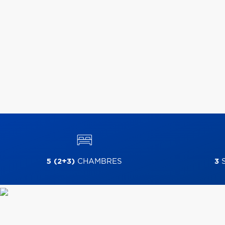
5 (2+3)
CHAMBRES
3
S