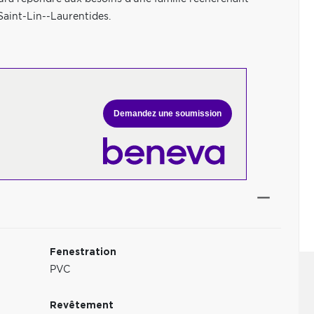
 Saint-Lin--Laurentides.
Demandez une soumission
Fenestration
PVC
Revêtement