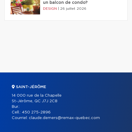
un balcon de condo?
DESIGN
|
26 juillet 2026
SAINT-JÉRÔME
14 000 rue de la Chapelle
St-Jérôme, QC J7J 2C8
Bur.:
Cell.:
450 275-2896
Courriel:
claude.demers@remax-quebec.com