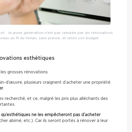
lot… la jeune génération n’est pas rebutée par les rénovations
ravaux au fil du temps, sans presse, et selon son budget.
novations esthétiques
 les grosses rénovations.
in-d’œuvre, plusieurs craignent d’acheter une propriété
er
.
 recherché, et ce, malgré les prix plus alléchants des
rtantes.
t qu’esthétiques
ne les empêcheront pas d’acheter
er abimé, etc.). Car ils seront portés à rénover à leur