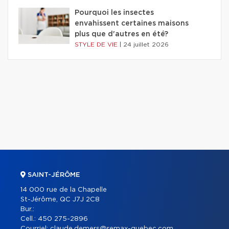
Pourquoi les insectes
envahissent certaines maisons
plus que d'autres en été?
STYLE DE VIE
|
24 juillet 2026
SAINT-JÉRÔME
14 000 rue de la Chapelle
St-Jérôme, QC J7J 2C8
Bur.:
Cell.:
450 275-2896
Courriel:
claude.demers@remax-quebec.com