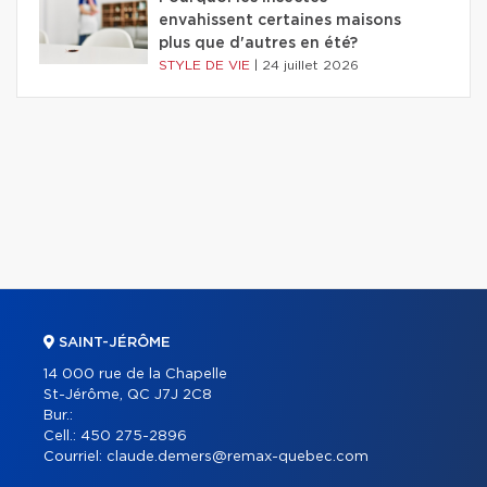
envahissent certaines maisons
plus que d'autres en été?
STYLE DE VIE
|
24 juillet 2026
SAINT-JÉRÔME
14 000 rue de la Chapelle
St-Jérôme, QC J7J 2C8
Bur.:
Cell.:
450 275-2896
Courriel:
claude.demers@remax-quebec.com